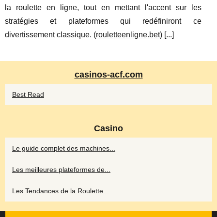
la roulette en ligne, tout en mettant l'accent sur les
stratégies et plateformes qui redéfiniront ce
divertissement classique. (
rouletteenligne.bet
) [
...
]
casinos-acf.com
Best Read
Casino
Le guide complet des machines...
Les meilleures plateformes de...
Les Tendances de la Roulette...