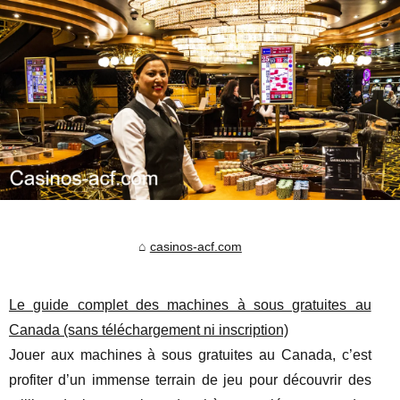
casinos-acf.com
Le guide complet des machines à sous gratuites au
Canada (sans téléchargement ni inscription)
Jouer aux machines à sous gratuites au Canada, c’est
profiter d’un immense terrain de jeu pour découvrir des